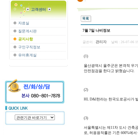
고객센터
자료실
7월 7일 나비정보
질문게시판
공지사항
관리자
글쓴이 :
날짜 :
26-07-06 
구인구직정보
유머휴게실
(1)
울산광역시 울주군은 본격적 우기와
안전점검을 한다고 밝혔습니다.
(2)
HL D&I한라는 한국도로공사가 
(3)
서울특별시는 제11차 도시·건축공동
로, 허용용적률은 기존 600%에서