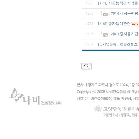
시공능력평가액을 
1266
[
기타
]
시공능력평
1265
[
기타
]
증자등기관련
1264
[
기타
]
증자등기관
1263
[
기타
]
1262
[
공사업등록 _ 전문건설업
]