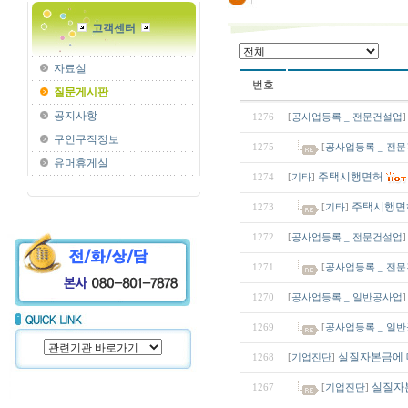
고객센터
자료실
번호
질문게시판
공지사항
1276
[
공사업등록 _ 전문건설업
]
구인구직정보
1275
[
공사업등록 _ 전
유머휴게실
주택시행면허
1274
[
기타
]
주택시행면
1273
[
기타
]
1272
[
공사업등록 _ 전문건설업
]
1271
[
공사업등록 _ 전
1270
[
공사업등록 _ 일반공사업
]
1269
[
공사업등록 _ 일
실질자본금에 
1268
[
기업진단
]
실질자
1267
[
기업진단
]