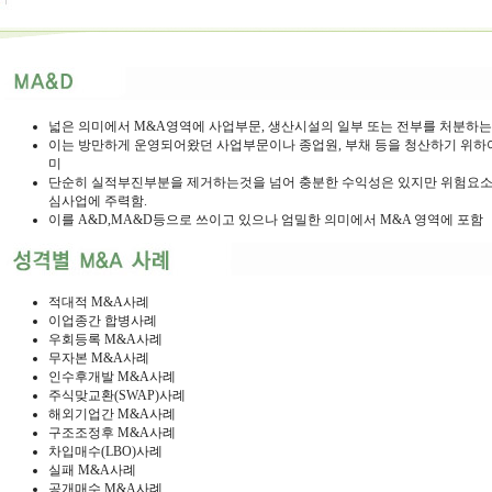
넓은 의미에서 M&A영역에 사업부문, 생산시설의 일부 또는 전부를 처분하
이는 방만하게 운영되어왔던 사업부문이나 종업원, 부채 등을 청산하기 위하
미
단순히 실적부진부분을 제거하는것을 넘어 충분한 수익성은 있지만 위험요소
심사업에 주력함.
이를 A&D,MA&D등으로 쓰이고 있으나 엄밀한 의미에서 M&A 영역에 포함
적대적 M&A사례
이업종간 합병사례
우회등록 M&A사례
무자본 M&A사례
인수후개발 M&A사례
주식맞교환(SWAP)사례
해외기업간 M&A사례
구조조정후 M&A사례
차입매수(LBO)사례
실패 M&A사례
공개매수 M&A사례