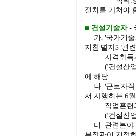
* 학력.경력
절차를 거쳐야 함
■ 건설기술자
-
가. '국가기술
지침'별지5 '관
자격취득자의 
('건설산업기본
에 해당
나. '근로자
서 시행하는 6
직업훈련과정
('건설산업기본
다. 관련분야 
부장관이 지정하