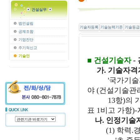
건설실무
법인설립
기술자등록
기술능력기준
기술등급
공제조합
기업진단
주기적신고
기술인
■ 건설기술자
-
가. 기술자격
'국가기술자격
야 (건설기술관
13항)의 기술
표 1비고 가항)
나. 인정기술
(1) 학력.