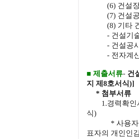
(6) 건설장
(7) 건설공사
(8) 기타 
- 건설기술에
- 건설공사
- 전자계산조
■ 제출서류
-
건
지 제8호서식)]
* 첨부서류
1.경력확인서
식)
* 사용자 또
표자의 개인인감