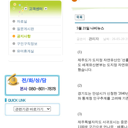
고객센터
자료실
5월 21일 나비뉴스
질문게시판
공지사항
관리자
글쓴이 :
날짜 :
26-05-20 
구인구직정보
유머휴게실
(1)
제주도가 도지정 자연유산인 '선흘리
도 세계유산본부는 도지정 자연유산
혔습니다.
(2)
경기도는 안성시가 신청한 '2040
와 통계청 인구추계를 고려해 기존
(3)
제주특별자치도 서귀포시는 중문동 
1100로 구간으로 먼나무ㆍ배롱