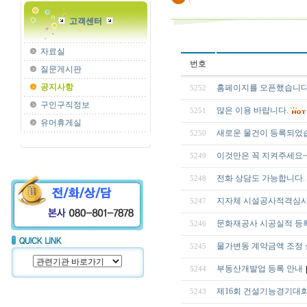
고객센터
자료실
번호
질문게시판
공지사항
홈페이지를 오픈했습니다
5252
구인구직정보
많은 이용 바랍니다.
5251
유머휴게실
새로운 물건이 등록되었
5250
이것만은 꼭 지켜주세요
5249
전화 상담도 가능합니다.
5248
지자체 시설공사적격심사
5247
문화재공사 시공실적 등
5246
물가변동 계약금액 조정
5245
부동산개발업 등록 안내
5244
제16회 건설기능경기대회
5243