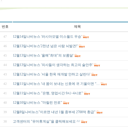
번호
제목
12월14일나비뉴스 '러시아모델 미스월드 우승'
47
12월13일나비뉴스'2천년 넘은 사람 뇌발견!'
46
12월13일나비뉴스 '올해"최대"의 보름달'
45
12월13일나비뉴스 '의사들이 생각하는 최고의 술안주'
44
12월12일나비뉴스 '서울 한옥 재개발 안하고 살린다'
43
12월11일나비뉴스 '내 몸이 보내는 신호에 귀 기울이면 “…
42
12월11일나비뉴스 "은행, 영업시간 9시~4시로"
41
12월10일나비뉴스 "마릴린 먼로"
40
12월8일나비뉴스"이르면 내년 1월 종부세 2700억 환급"
39
고객센터의 "유머휴게실"을 클릭해보세요 ^^
38