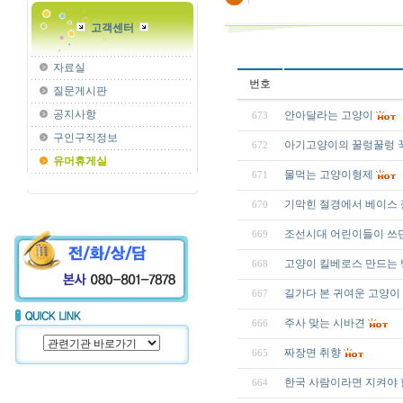
고객센터
자료실
번호
질문게시판
공지사항
안아달라는 고양이
673
구인구직정보
아기고양이의 꿀렁꿀렁 
672
유머휴게실
물먹는 고양이형제
671
기막힌 절경에서 베이스
670
조선시대 어린이들이 쓰던
669
고양이 킬베로스 만드는
668
길가다 본 귀여운 고양이
667
주사 맞는 시바견
666
짜장면 취향
665
한국 사람이라면 지켜야 
664