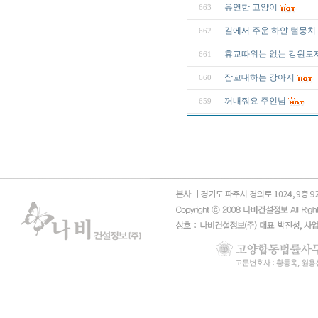
유연한 고양이
663
길에서 주운 하얀 털뭉치
662
휴교따위는 없는 강원도
661
잠꼬대하는 강아지
660
꺼내줘요 주인님
659