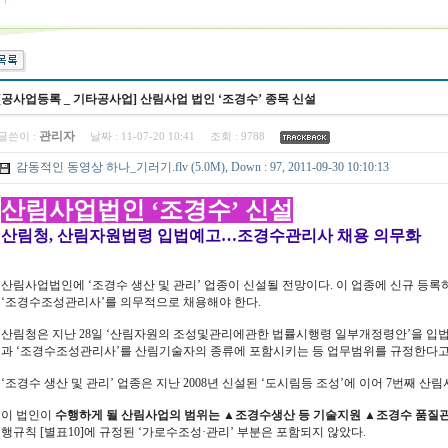
[공사업등록 _ 기타공사업] 산림사업 법인 ‘조경수’ 종목 신설
관리자
글쓴이 :
날짜 :
11-07-20 10:41
조회 :
9788
감동적인 동영상 하나_기러기.flv (5.0M), Down : 97, 2011-09-30 10:10:13
산림사업법인 ‘조경수’ 신설
산림청, 산림자원법령 입법예고…조경수관리사 채용 의무화
산림사업법인에 ‘조경수 생산 및 관리’ 업종이 신설될 전망이다. 이 업종에 신규 등록
‘조경수조성관리사’를 의무적으로 채용해야 한다.
산림청은 지난 28일 ‘산림자원의 조성및관리에관한 법률시행령 일부개정령안’을 입
과 ‘조경수조성관리사’를 산림기술자의 종류에 포함시키는 등 업무범위를 규정한다고
‘조경수 생산 및 관리’ 업종은 지난 2008년 신설된 ‘도시림등 조성’에 이어 7번째 산
이 법인이
수행하게 될 산림사업의 범위는 ▲조경수생산 등 기술지원 ▲조경수 품질
행규칙 [별표10]에 규정된 ‘가로수조성·관리’ 부분은 포함되지 않았다.