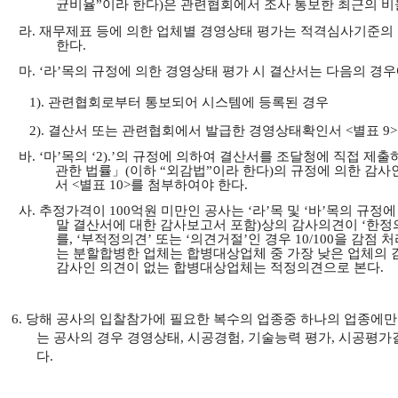
균비율”이라 한다)은 관련협회에서 조사 통보한 최근의 비
라
. 재무제표 등에 의한 업체별 경영상태 평가는 적격심사기준의 [별
한다.
마.
‘라’목의 규정에 의한 경영상태 평가 시 결산서는 다음의 경
1).
관련협회로부터 통보되어 시스템에 등록된 경우
2).
결산서 또는 관련협회에서 발급한 경영상태확인서 <별표 9
바
. ‘마’목의 ‘2).’의 규정에 의하여 결산서를 조달청에 직접
관한 법률」(이하 “외감법”이라 한다)의 규정에 의한 감사
서 <별표 10>를 첨부하여야 한다.
사. 추정가격이 100억원 미만인 공사는 ‘라’목 및 ‘바’목의 규
말 결산서에 대한 감사보고서 포함)상의 감사의견이 ‘한정의
를, ‘부적정의견’ 또는 ‘의견거절’인 경우 10/100을 감점 
는 분할합병한 업체는 합병대상업체 중 가장 낮은 업체의
감사인 의견이 없는 합병대상업체는 적정의견으로 본다.
6. 당해 공사의 입찰참가에 필요한 복수의 업종중 하나의 업종에
는 공사의 경우 경영상태, 시공경험, 기술능력 평가, 시공평
다.