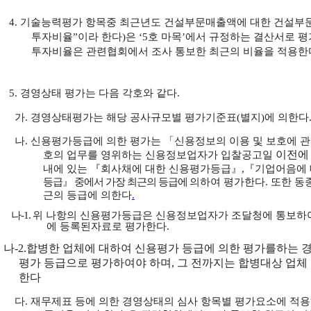
4. 기술능력평가 항목중 최근년도 건설부문매출액에 대한 건설부
투자비율”이라 한다)은
‘5호 마목’에서 규정하는 결산서로 
투자비율은 관련협회에서 조사 통보한 최근의 비율을 적용한
5.
경영상태 평가는 다음 각호와 같다.
가.
경영상태평가는 해당 공사규모별 평가기준표(별지)에 의한다
나.
신용평가등급에 의한 평가는 「신용정보의 이용 및 보호에 관
이전에
호의 업무를 영위하는 신용정보업자가 입찰공고일
내에 있는 『회사채에 대한 신용평가등급』,『기업어음에
등급』
중에서 가장 최근의 등급에
의하여 평가한
다
. 또한 
근의 등급에 의한다
.
나-1.
위 나항의 신용평가등급은 신용정보업자가 조달청에 통보하
에 등록된
자료로 평가한다.
나-2.
합병한 업체에 대하여 신용평가 등급에
의한 평가를
하는 
평가 등급으로 평가하여야 하며
, 그 전까지는 합병대상 업
한다
다. 재무제표 등에 의한 경영상태의 심사 항목별 평가요소에 적용