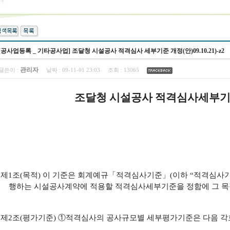
[공사업등록 _ 기타공사업] 조달청 시설공사 적격심사 세부기준 개정(안)09.10.21)-z2
관리자
글쓴이 :
날짜 :
09-11-01 23:03
조회 :
13065
조달청 시설공사 적격심사세부기준
제
1조(목적)
이 기준은 회계예규「적격심사기준」(이하 “적격심사기
행하는 시설공사
계약에 적용할 적격심사세부기준을 정함에 그 목
제
2조(평가기준)
①적격심사의 공사규모별 세부평가기준은 다음 각호