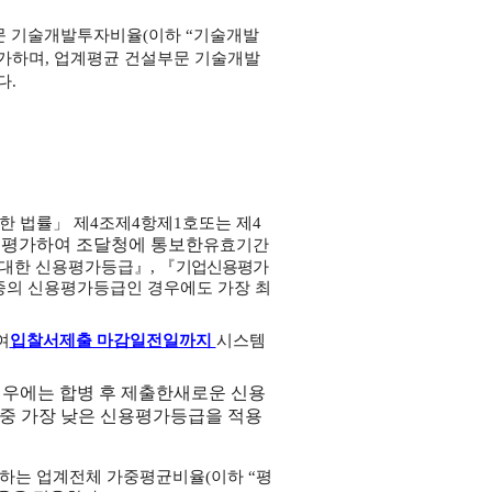
문 기술개발투자비율(이하 “기술개발
평가하며, 업계평균 건설부문 기술개발
다.
.
한 법률」 제4조
제4항제1호
또는 제4
 평가하여 조달청에 통보한
유
효기간
대한 신용평가등급』, 『
기업신용평가
동종의 신용평가등급인 경우에도 가장 최
여
입찰서제출 마감일
전일까지
시스템
경우에는 합병 후 제출한
새로운 신용
체 중 가장 낮은 신용평가등급을 적용
하는 업계전체 가중평균비율(이하 “평