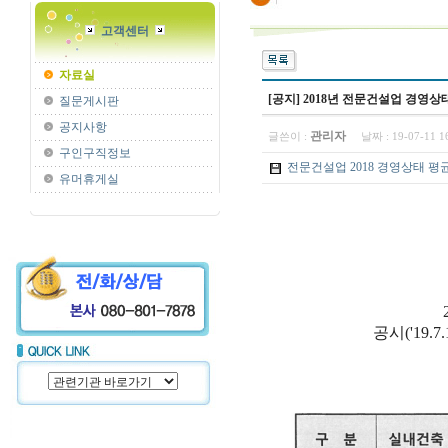
고객센터
자료실
[공지] 2018년 전문건설업 경영
질문게시판
공지사항
관리자
글쓴이 :
날짜 :
19-07-11 
구인구직정보
전문건설업 2018 경영상태 평균비율.pdf 
유머휴게실
공시('19