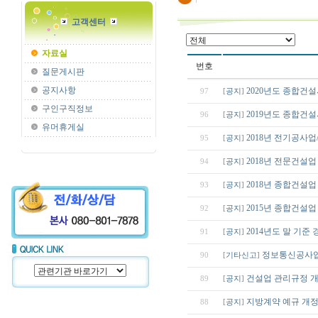
고객센터
자료실
번호
질문게시판
공지사항
2020년도 종합건
97
[
공지
]
구인구직정보
2019년도 종합건
96
[
공지
]
유머휴게실
2018년 전기공사
95
[
공지
]
2018년 전문건설
94
[
공지
]
2018년 종합건설
93
[
공지
]
2015년 종합건설
92
[
공지
]
2014년도 말 기준
91
[
공지
]
정보통신공사업
90
[
기타신고
]
건설업 관리규정 
89
[
공지
]
지방계약 예규 개정
88
[
공지
]