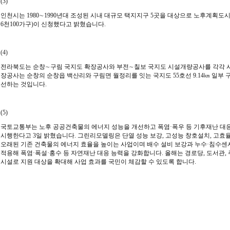
(3)
인천시는 1980∼1990년대 조성된 시내 대규모 택지지구 5곳을 대상으로 노후계획도시
6천100가구)이 신청했다고 밝혔습니다.
(4)
전라북도는 순창∼구림 국지도 확장공사와 부전∼칠보 국지도 시설개량공사를 각각 
장공사는 순창의 순창읍 백산리와 구림면 월정리를 잇는 국지도 55호선 9.14㎞ 일부
선하는 것입니다.
(5)
국토교통부는 노후 공공건축물의 에너지 성능을 개선하고 폭염·폭우 등 기후재난 대
시행한다고 3일 밝혔습니다.
그린리모델링은 단열 성능 보강, 고성능 창호설치, 고효율
오래된 기존 건축물의 에너지 효율을 높이는 사업이며
배수 설비 보강과 누수·침수센서
적용해 폭염·폭설·홍수 등 자연재난 대응 능력을 강화합니다.
올해는 경로당, 도서관,
시설로 지원 대상을 확대해 사업 효과를 국민이 체감할 수 있도록 합니다.