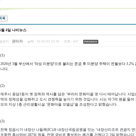
5월 4일 나비뉴스
관리자
글쓴이 :
날짜 :
26-05-03 20:39
조회 :
647
(1)
2026년
3월 부산에서 '악성 미분양'으로 불리는 준공 후 미분양 주택이 전월보다 3.2
니다.
(2)
제주시 용담1동이 옛 정취와 역사를 담은 ‘부러리 문화마을’로 다시 태어납니다.
사업
역의 정체성을 강화하고 도시 경쟁력을 높이기 위한 것입니다.
시는 약 5억 원을 들여
모의 지상 1층 근리생활시설 ‘문화마을 모델샵’을 조성한다고 밝혔습니다.
(3)
전북 정읍시가 내장산 나들목(IC)과 내장산국립공원을 잇는 ‘내장산리조트 관광지 연
포함한 총사업비 287억 원을 전액 국비로 확보하는 쾌거를 거뒀다고 3일 밝혔습니다.