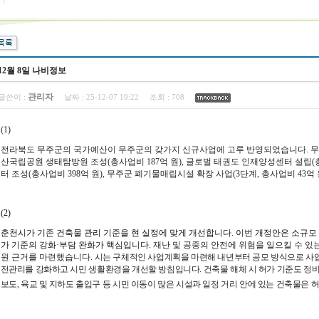
12월 8일 나비정보
관리자
글쓴이 :
날짜 :
25-12-07 19:22
조회 :
708
(1)
전라북도 무주군의
국가예산이 무주군의 갖가지 신규사업에 고루 반영되었습니다.
무
산국립공원 생태탐방원 조성(총사업비 187억 원), 글로벌 태권도 인재양성센터 설립(총
터 조성(총사업비 398억 원), 무주군 폐기물매립시설 확장 사업(3단계, 총사업비 43억
(2)
춘천시가 기존 건축물 관리 기준을 현 실정에 맞게 개선합니다.
이번 개정안은 소규모 
가 기준의 강화·부담 완화가 핵심입니다.
재난 및 공중의 안전에 위험을 일으킬 수 있
원 근거를 마련했습니다.
시는 구체적인 사업계획을 마련해 내년부터 공모 방식으로 사
전관리를 강화하고 시민 생활환경을 개선할 방침입니다.
건축물 해체 시 허가 기준도 정
보도, 육교 및 지하도 출입구 등 시민 이동이 많은 시설과 일정 거리 안에 있는 건축물은