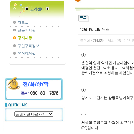
고객센터
자료실
12월 4일 나비뉴스
질문게시판
공지사항
관리자
글쓴이 :
날짜 :
25-12-03 
구인구직정보
유머휴게실
(1)
춘천역 일대 역세권 개발사업이 
예정인 춘천∼속초 동서고속화철도와
광역거점으로 조성하는 사업입니
(2)
경기도 부천시는 상동특별계획구역
(3)
서울의 고급주택 가격이 최근 1년 
9%)입니다.