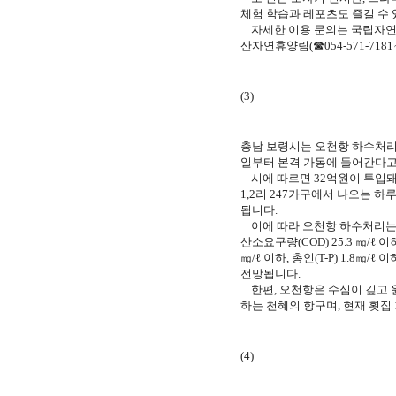
체험 학습과 레포츠도 즐길 수 
자세한 이용 문의는 국립자연휴양
산자연휴양림(☎054-571-7181
(3)
충남 보령시는 오천항 하수처리
일부터 본격 가동에 들어간다고 
시에 따르면 32억원이 투입돼
1,2리 247가구에서 나오는 
됩니다.
이에 따라 오천항 하수처리는 생
산소요구량(COD) 25.3 ㎎/ℓ 이하,
㎎/ℓ 이하, 총인(T-P) 1.8㎎
전망됩니다.
한편, 오천항은 수심이 깊고 
하는 천혜의 항구며, 현재 횟집
(4)