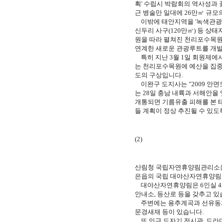
획' 수립시 박람회의 역사성과
근 병술만 일대에 26만㎡ 규모
이밖에 태안지역을 '녹색관광의 
신두리 사구(120만㎡) 등 
원을 따라 펼쳐진 천리포수목원(6
연계한 새로운 관광루트를 개발
특히 지난 3월 1일 회원제에
는 천리포수목원에 예산을 집중 
도의 구상입니다.
이완구 도지사는 "2009 안면
는 28일 충남 내륙과 서해안을
개통되면 기름유출 피해를 본 태
들 계획이 정상 추진될 수 있도
(2)
산림청 국립자연휴양림관리소는
은읍의 국립 대야산자연휴양림을
대야산자연휴양림은 6인실 4개
안내소, 등산로 등을 갖추고 있
주변에는 용추계곡과 선유동계곡
문경새재 등이 있습니다.
또 인근 도자기 전시관, 드라