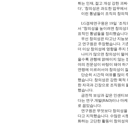
튀는 인재, 젊고 개성 강한 괴
다', `창의성은 과도한 업무에
이런 통념들이 조직의 창의적 
LG경제연구원은 19일 `조직
서 "창의성을 높이려면 창의성
표적인 통념들을 정리했습니다
우선 창의성은 타고난 지능보
고 연구원은 주장했습니다. 기
더 이상 창의성에 영향을 주지 
나이가 많으면 창의성이 떨어
을수록 관행에 얽매이지 않는 
야의 전문성이 바탕이 돼야 하
연령에 이르러서야 창의성이 잘
단순히 시간적 여유를 많이 주
했습니다. 창의성은 강한 목적
한 자극과 긴장으로 조직원의 
했습니다.
금전적 보상과 같은 인센티브가
다는 연구.개발(R&D)이나 마
로 꼽았습니다.
연구원은 무엇보다 창의성을 어
다고 지적했습니다. 수많은 시
화하는 고단한 활동이 창의성의